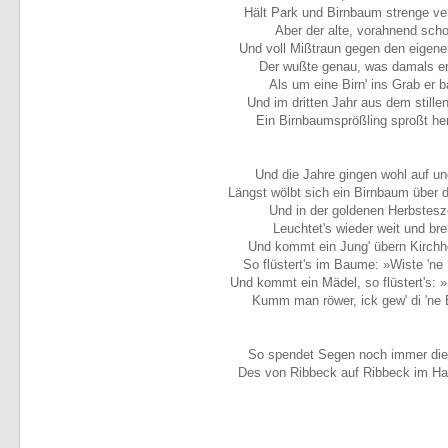
Hält Park und Birnbaum strenge ve
Aber der alte, vorahnend sch
Und voll Mißtraun gegen den eigen
Der wußte genau, was damals er 
Als um eine Birn' ins Grab er b
Und im dritten Jahr aus dem stille
Ein Birnbaumsprößling sproßt he
Und die Jahre gingen wohl auf un
Längst wölbt sich ein Birnbaum über 
Und in der goldenen Herbstesz
Leuchtet's wieder weit und brei
Und kommt ein Jung' übern Kirchho
So flüstert's im Baume: »Wiste 'ne
Und kommt ein Mädel, so flüstert's: »
Kumm man röwer, ick gew' di 'ne 
So spendet Segen noch immer di
Des von Ribbeck auf Ribbeck im Ha