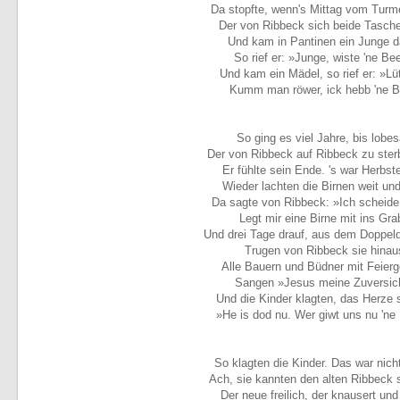
Da stopfte, wenn's Mittag vom Turme
Der von Ribbeck sich beide Tasche
Und kam in Pantinen ein Junge d
So rief er: »Junge, wiste 'ne Be
Und kam ein Mädel, so rief er: »Lüt
Kumm man röwer, ick hebb 'ne B
So ging es viel Jahre, bis lobe
Der von Ribbeck auf Ribbeck zu ste
Er fühlte sein Ende. 's war Herbste
Wieder lachten die Birnen weit und 
Da sagte von Ribbeck: »Ich scheide
Legt mir eine Birne mit ins Gra
Und drei Tage drauf, aus dem Doppel
Trugen von Ribbeck sie hinau
Alle Bauern und Büdner mit Feierg
Sangen »Jesus meine Zuversic
Und die Kinder klagten, das Herze 
»He is dod nu. Wer giwt uns nu 'ne
So klagten die Kinder. Das war nicht
Ach, sie kannten den alten Ribbeck 
Der neue freilich, der knausert und